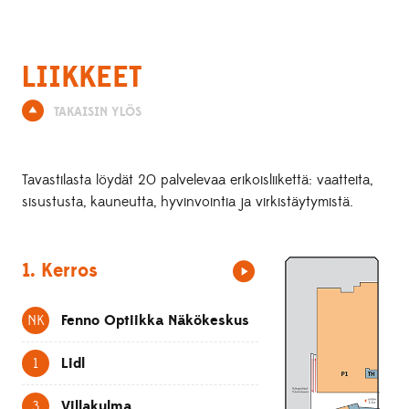
LIIKKEET
TAKAISIN YLÖS
Tavastilasta löydät 20 palvelevaa erikoisliikettä: vaatteita,
sisustusta, kauneutta, hyvinvointia ja virkistäytymistä.
1. Kerros
NK
Fenno Optiikka Näkökeskus
1
Lidl
3
Villakulma