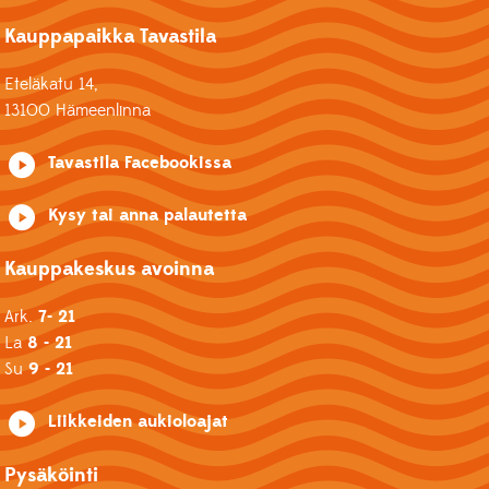
Kauppapaikka Tavastila
Eteläkatu 14,
13100 Hämeenlinna
Tavastila Facebookissa
Kysy tai anna palautetta
Kauppakeskus avoinna
Ark.
7- 21
La
8 - 21
Su
9 - 21
Liikkeiden aukioloajat
Pysäköinti