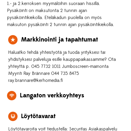
1.- ja 2.kerroksen myymälöihin suoraan hissillä.
Pysäköinti on maksutonta 2 tunnin ajan
pysäköintikiekolla. Eteläkadun puolella on myös
maksuton pysäköinti 2 tunnin ajan pysäköintikiekolla.
Markkinointi ja tapahtumat
Haluatko tehdä yhteistyötä ja tuoda yrityksesi tai
yhdistyksesi palveluja esille kauppapaikassamme? Ota
yhteyttä p. 045 7732 1011 Jumboscreen-mainonta
Myynti Ray Brännare 044 735 8475
ray.brannare@kerhomedia.fi
Langaton verkkoyhteys
Löytötavarat
Löytötavaroita voit tiedustella: Securitas Asiakaspalvelu