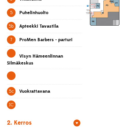
5
Puhelinhuolto
5b
Apteekki Tavastila
7
ProMen Barbers - parturi
Visyn Hämeenlinnan
Silmäkeskus
5c
Vuokrattavana
IC
2. Kerros